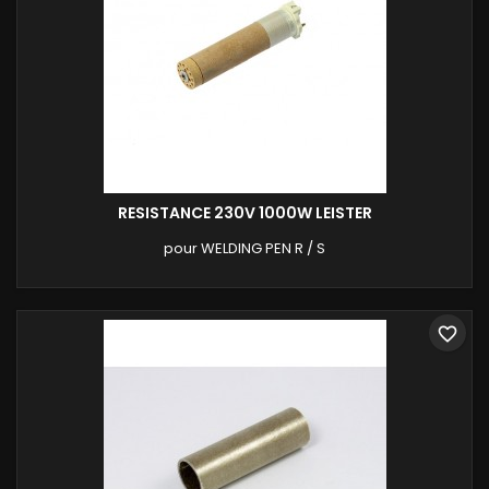
RESISTANCE 230V 1000W LEISTER
pour WELDING PEN R / S
favorite_border