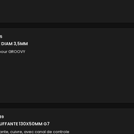
15
E DIAM 3,5MM
 pour GROOVY
89
AUFFANTE 130X50MM G7
ante, cuivre, avec canal de controle