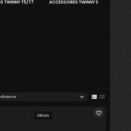
S TWINNY T5/T7
ACCESSOIRES TWINNY S



rtinence
favorite_border
Détails