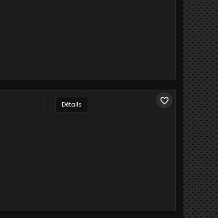
favorite_border
Détails