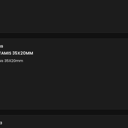
09
 TAMIS 35X20MM
amis 35X20mm
13