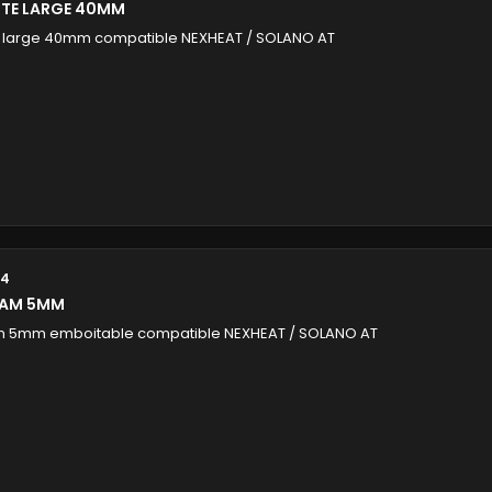
NTE LARGE 40MM
e large 40mm compatible NEXHEAT / SOLANO AT
54
IAM 5MM
m 5mm emboitable compatible NEXHEAT / SOLANO AT