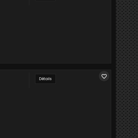
favorite_border
Détails