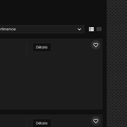



rtinence
favorite_border
Détails
favorite_border
Détails