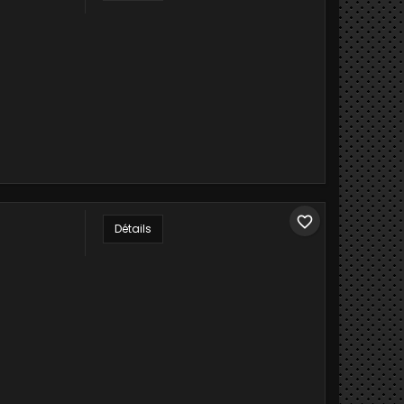
favorite_border
Détails