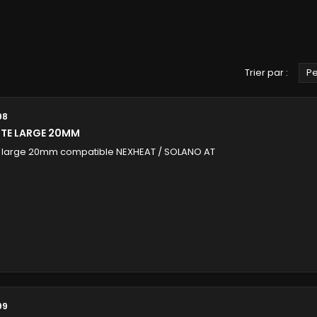
Trier par :
Pe
98
NTE LARGE 20MM
e large 20mm compatible NEXHEAT / SOLANO AT
99