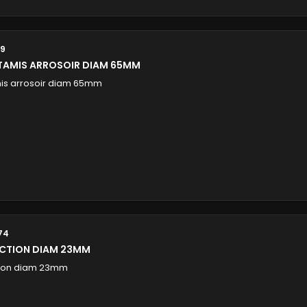
19
 TAMIS ARROSOIR DIAM 65MM
mis arrosoir diam 65mm
74
ECTION DIAM 23MM
tion diam 23mm